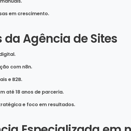
 manuais.
sas em crescimento.
s da Agência de Sites
igital.
ção com n8n.
is e B2B.
om até 18 anos de parceria.
ratégica e foco em resultados.
cia Especializada em 