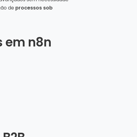
ução de
processos sob
s em n8n