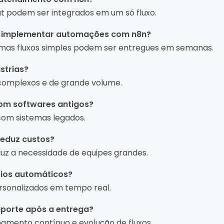
t podem ser integrados em um só fluxo.
a implementar automações com n8n?
mas fluxos simples podem ser entregues em semanas.
strias?
 complexos e de grande volume.
 com softwares antigos?
com sistemas legados.
reduz custos?
duz a necessidade de equipes grandes.
órios automáticos?
rsonalizados em tempo real.
suporte após a entrega?
mento contínuo e evolução de fluxos.