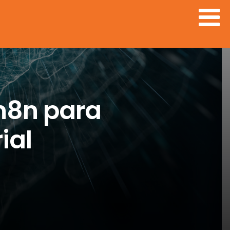
n8n para
ial