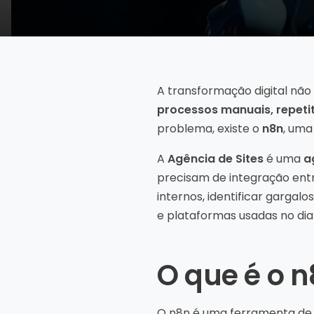
A transformação digital não
processos manuais, repetit
problema, existe o
n8n
, uma
A
Agência de Sites
é uma
a
precisam de integração entr
internos, identificar gargalo
e plataformas usadas no dia 
O que é o 
O n8n é uma ferramenta d