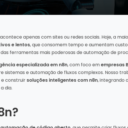
 acontece apenas com sites ou redes sociais. Hoje, a ma
ivos e lentos
, que consomem tempo e aumentam custos.
 das ferramentas mais poderosas de automação de proc
gência especializada em n8n
, com foco em
empresas B
e sistemas e automação de fluxos complexos. Nosso trab
s e construir
soluções inteligentes com n8n
, integrando 
a dia.
n8n?
e
automação de código aberto
, que permite criar flux