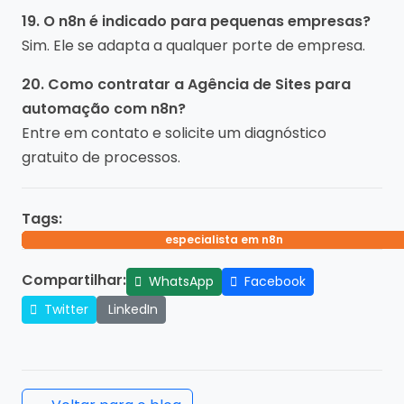
19. O n8n é indicado para pequenas empresas?
Sim. Ele se adapta a qualquer porte de empresa.
20. Como contratar a Agência de Sites para
automação com n8n?
Entre em contato e solicite um diagnóstico
gratuito de processos.
Tags:
automação empresarial com n8n
integração de sistemas com n8n
automação de processos b2b
especialista em n8n
agência n8n
Compartilhar:
WhatsApp
Facebook
Twitter
LinkedIn