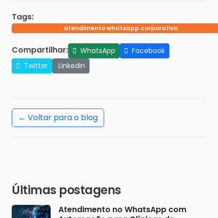
Tags:
automação de atendimento engenharia
chatbot para empresas de engenharia
atendimento whatsapp corporativo
whatsapp engenharia
ia engenharia b2b
Compartilhar:
WhatsApp
Facebook
Twitter
LinkedIn
← Voltar para o blog
Últimas postagens
Atendimento no WhatsApp com