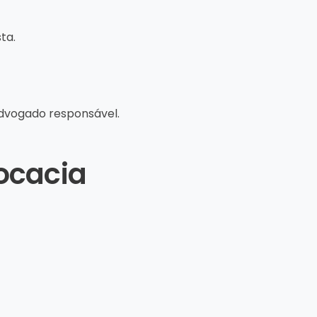
ta.
advogado responsável.
vocacia