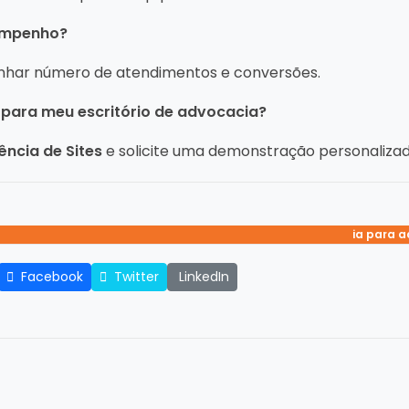
sempenho?
nhar número de atendimentos e conversões.
para meu escritório de advocacia?
ência de Sites
e solicite uma demonstração personalizad
atendimento inteligente 
automação what
whatsapp pa
ia para 
chatbot 
Facebook
Twitter
LinkedIn