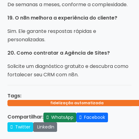
De semanas a meses, conforme a complexidade.
19. O n8n melhora a experiência do cliente?
Sim. Ele garante respostas rápidas e
personalizadas.
20. Como contratar a Agência de Sites?
Solicite um diagnóstico gratuito e descubra como
fortalecer seu CRM com n8n.
Tags:
gestão de clientes automatizada
n8n relacionamento com clientes
fidelização automatizada
pós-venda digital
automação CRM
Compartilhar:
WhatsApp
Facebook
Twitter
LinkedIn