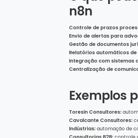
n8n
Controle de prazos process
Envio de alertas para adv
Gestão de documentos jur
Relatórios automáticos d
Integração com sistemas d
Centralização de comunica
Exemplos p
Toresin Consultores:
automa
Cavalcante Consultores:
ce
Indústrias:
automação de co
Consultorias B2B:
controle 