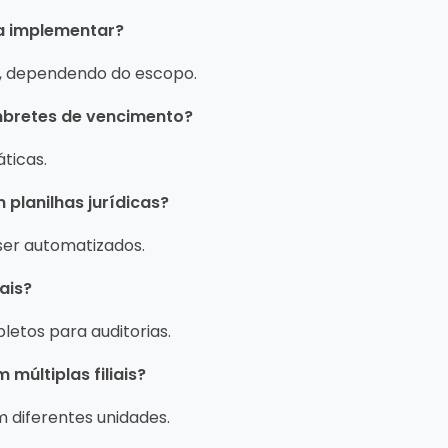
a implementar?
, dependendo do escopo.
embretes de vencimento?
ticas.
 planilhas jurídicas?
ser automatizados.
gais?
pletos para auditorias.
 múltiplas filiais?
em diferentes unidades.