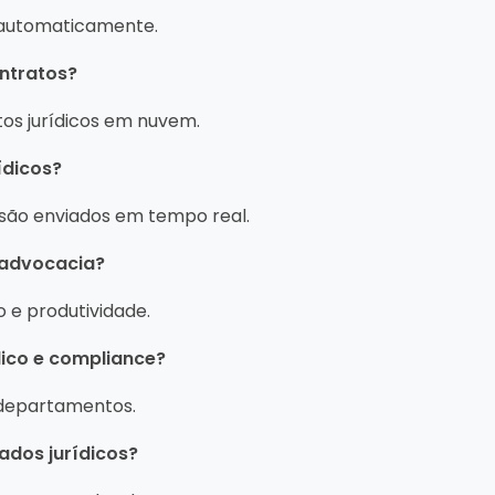
s automaticamente.
ontratos?
tos jurídicos em nuvem.
ídicos?
 são enviados em tempo real.
e advocacia?
 e produtividade.
ídico e compliance?
 departamentos.
dados jurídicos?