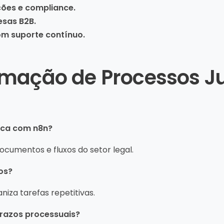
ações e compliance.
esas B2B.
om suporte contínuo.
mação de Processos Ju
dica com n8n?
documentos e fluxos do setor legal.
os?
aniza tarefas repetitivas.
prazos processuais?