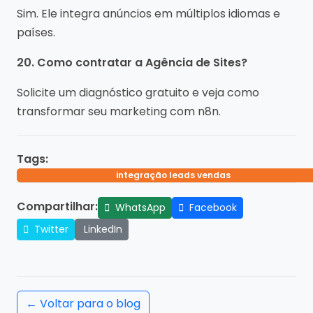
Sim. Ele integra anúncios em múltiplos idiomas e
países.
20. Como contratar a Agência de Sites?
Solicite um diagnóstico gratuito e veja como
transformar seu marketing com n8n.
Tags:
automação de marketing
integração leads vendas
automação campanhas
marketing inteligente
n8n marketing digital
Compartilhar:
WhatsApp
Facebook
Twitter
LinkedIn
← Voltar para o blog