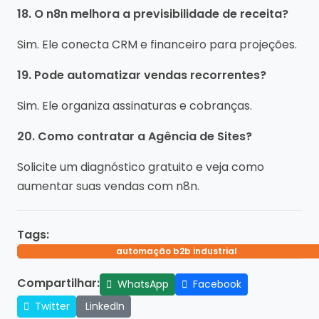
18. O n8n melhora a previsibilidade de receita?
Sim. Ele conecta CRM e financeiro para projeções.
19. Pode automatizar vendas recorrentes?
Sim. Ele organiza assinaturas e cobranças.
20. Como contratar a Agência de Sites?
Solicite um diagnóstico gratuito e veja como
aumentar suas vendas com n8n.
Tags:
automação funil de vendas
automação b2b industrial
integração crm vendas
automação vendas
n8n comercial
Compartilhar:
WhatsApp
Facebook
Twitter
LinkedIn