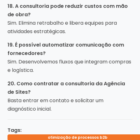
18. A consultoria pode reduzir custos com mão
de obra?
Sim. Elimina retrabalho e libera equipes para
atividades estratégicas.
19. É possível automatizar comunicação com
fornecedores?
Sim. Desenvolvemos fluxos que integram compras
e logística.
20. Como contratar a consultoria da Agência
de Sites?
Basta entrar em contato e solicitar um
diagnóstico inicial.
Tags:
consultoria em automação de processos
inteligência artificial aplicada
otimização de processos b2b
automação para indústrias
automação empresarial
consultoria em ia