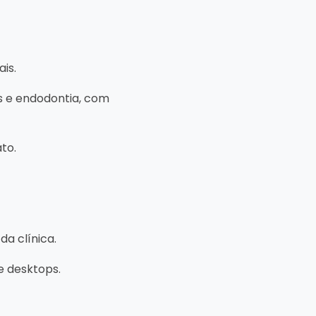
ais.
es e endodontia, com
to.
a clínica.
e desktops.