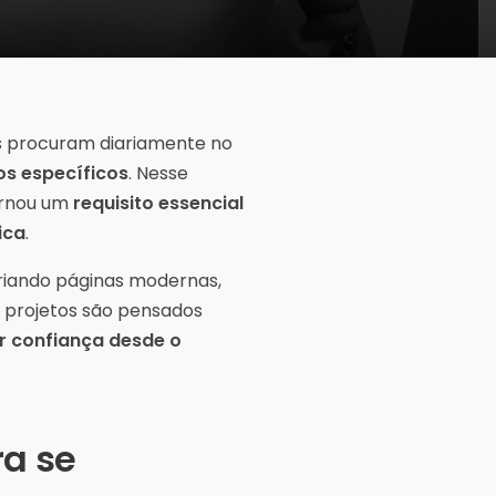
es procuram diariamente no
os específicos
. Nesse
ornou um
requisito essencial
ica
.
criando páginas modernas,
s projetos são pensados
ar confiança desde o
ra se