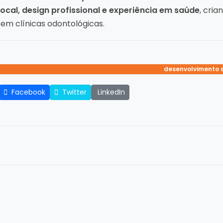
local, design profissional e experiência em saúde
, cri
em clínicas odontológicas.
criação de site para
desenvolvimento s
site profissio
site d
Facebook
Twitter
LinkedIn
s