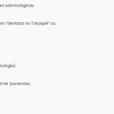
des odontológicas.
mo “dentista no Tatuapé” ou
ologia).
rair pacientes.