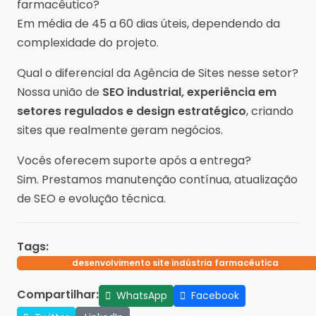
farmacêutico?
Em média de 45 a 60 dias úteis, dependendo da
complexidade do projeto.
Qual o diferencial da Agência de Sites nesse setor?
Nossa união de
SEO industrial, experiência em
setores regulados e design estratégico
, criando
sites que realmente geram negócios.
Vocês oferecem suporte após a entrega?
Sim. Prestamos manutenção contínua, atualização
de SEO e evolução técnica.
Tags:
desenvolvimento site indústria farmacêutica
criação de site para indústria farmacêutica
site profissional farmacêutico
site b2b farmacêutico
Compartilhar:
WhatsApp
Facebook