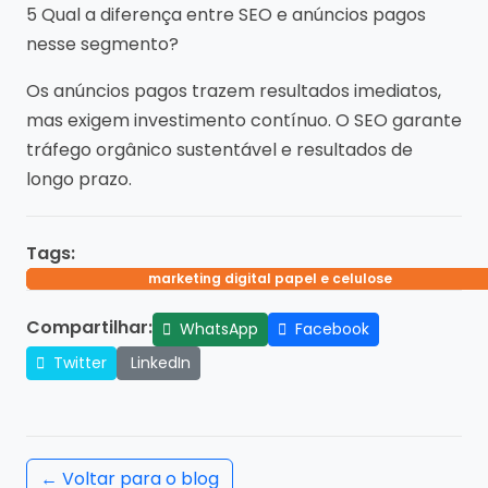
5 Qual a diferença entre SEO e anúncios pagos
nesse segmento?
Os anúncios pagos trazem resultados imediatos,
mas exigem investimento contínuo. O SEO garante
tráfego orgânico sustentável e resultados de
longo prazo.
Tags:
otimização de sites papel e celulose
marketing digital papel e celulose
seo para indústrias
agência seo b2b
Compartilhar:
WhatsApp
Facebook
Twitter
LinkedIn
← Voltar para o blog