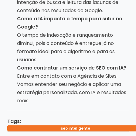
intenção de busca e leitura das lacunas de
conteúdo nos resultados do Google.
Como a IA impacta o tempo para subir no
Google?
O tempo de indexação e ranqueamento
diminui, pois o conteúdo é entregue já no
formato ideal para o algoritmo e para os
usuários.
Como contratar um serviço de SEO com IA?
Entre em contato com a Agência de Sites.
Vamos entender seu negócio e aplicar uma
estratégia personalizada, com IA e resultados
reais.
Tags:
seo com inteligência artificial
agência seo com ia
otimização com IA
automação seo
seo inteligente
seo com IA