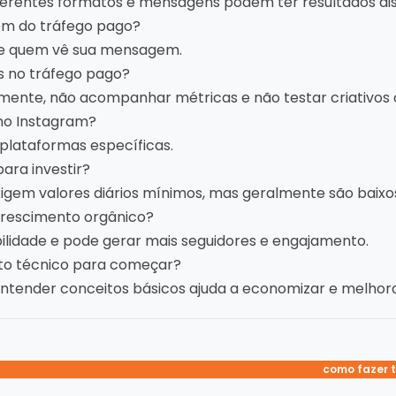
ferentes formatos e mensagens podem ter resultados dis
gem do tráfego pago?
re quem vê sua mensagem.
s no tráfego pago?
ente, não acompanhar métricas e não testar criativos d
no Instagram?
 plataformas específicas.
ara investir?
gem valores diários mínimos, mas geralmente são baixo
crescimento orgânico?
ibilidade e pode gerar mais seguidores e engajamento.
to técnico para começar?
entender conceitos básicos ajuda a economizar e melhora
tráfego pago 
como fazer 
marketin
anúncio