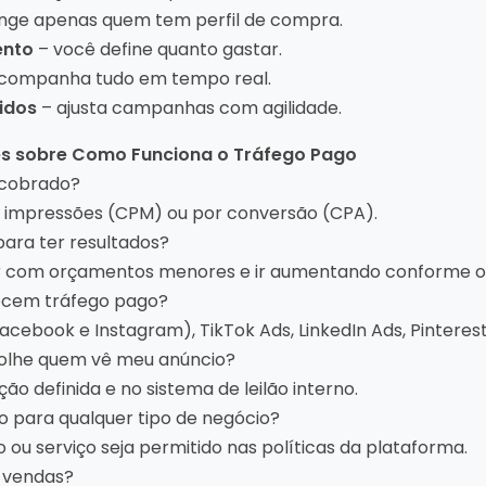
inge apenas quem tem perfil de compra.
ento
– você define quanto gastar.
companha tudo em tempo real.
pidos
– ajusta campanhas com agilidade.
es sobre Como Funciona o Tráfego Pago
 cobrado?
il impressões (CPM) ou por conversão (CPA).
 para ter resultados?
r com orçamentos menores e ir aumentando conforme o 
ecem tráfego pago?
cebook e Instagram), TikTok Ads, LinkedIn Ads, Pinterest
olhe quem vê meu anúncio?
 definida e no sistema de leilão interno.
o para qualquer tipo de negócio?
 ou serviço seja permitido nas políticas da plataforma.
 vendas?