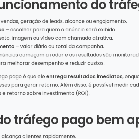
funcionamento do tráf
 vendas, geração de leads, alcance ou engajamento.
co
– escolher para quem o anúncio será exibido.
exto, imagem ou vídeo com chamada atrativa.
mento
– valor diário ou total da campanha.
núncios começam a rodar e os resultados são monitorad
ara melhorar desempenho e reduzir custos.
fego pago é que ele
entrega resultados imediatos
, enqu
s para gerar retorno. Além disso, é possível medir cada
 e retorno sobre investimento (ROI).
 do tráfego pago bem a
 alcança clientes rapidamente.