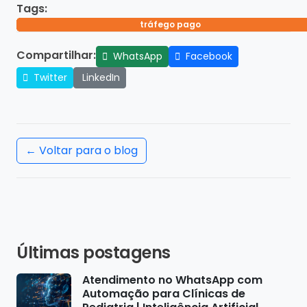
Tags:
campanhas pagas redes sociais
tráfego pago redes sociais
anúncios no facebook
publicidade digital
impulsionamento
marketing digital
instagram ads
facebook ads
tráfego pago
social ads
Compartilhar:
WhatsApp
Facebook
Twitter
LinkedIn
← Voltar para o blog
Últimas postagens
Atendimento no WhatsApp com
Automação para Clínicas de